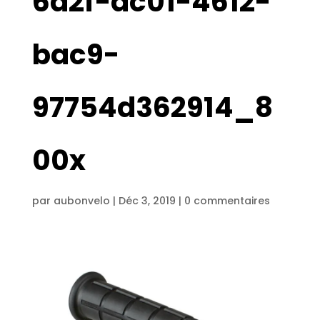
6a2f-dc01-4612-
bac9-
97754d362914_8
00x
par
aubonvelo
|
Déc 3, 2019
|
0 commentaires